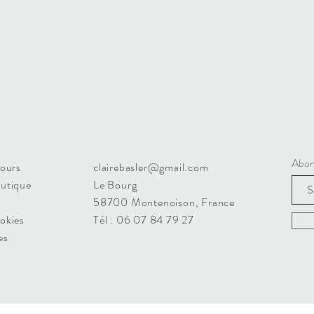
Abon
tours
clairebasler@gmail.com
outique
Le Bourg
58700 Montenoison, France
ookies
Tél : 06 07 84 79 27
es