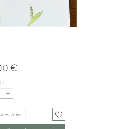
Prix
00 €
é
*
er au panier